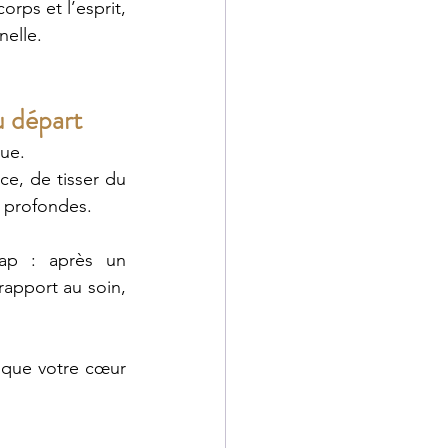
rps et l’esprit, 
elle.
u départ
que.
e, de tisser du 
s profondes.
p : après un 
apport au soin, 
 que votre cœur 