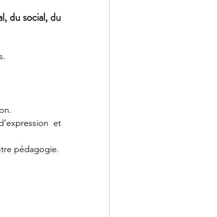
 du social, du 
s.
on.
’expression et 
otre pédagogie.