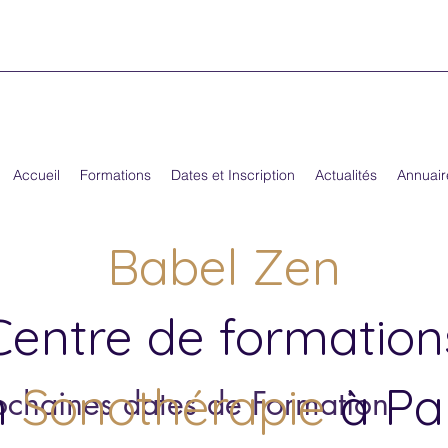
Accueil
Formations
Dates et Inscription
Actualités
Annuair
Babel Zen
Centre de formation
n
Sonothérapie
à Par
ochaines dates de Formation