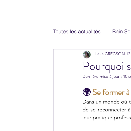
Toutes les actualités
Bain So
Leïla GREGSON
12
Yoga du Son
Ressource
Pourquoi s
Dernière mise à jour :
10 s
Offre promotionnelle
Pr
🌍 
Se former à 
Accompagnement des stagi
Dans un monde où to
de se reconnecter à l
leur pratique profes