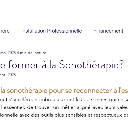
nore
Installation Professionnelle
Financement
 mai 2025
4 min de lecture
s Sonothérapie
Bols Tibétains
Diapasons
e former à la Sonothérapie?
ept. 2025
ésentation de Babel Zen
Rituels et instruments
la sonothérapie pour se reconnecter à l'es
aires
ut s’accélère, nombreuses sont les personnes qui resse
’essentiel, de trouver un métier aligné avec leurs valeu
sionnelle avec des outils plus sensibles et respectueux d