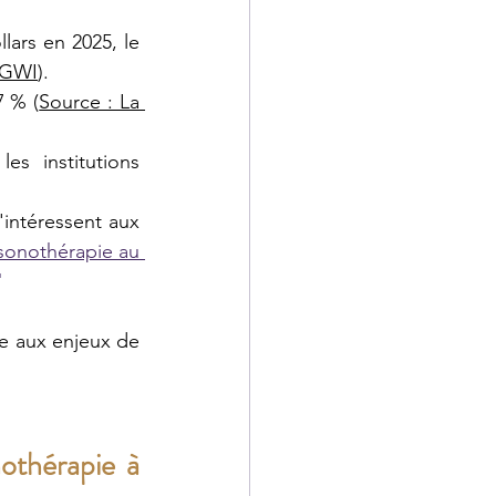
ars en 2025, le 
 GWI
).
7 % (
Source : La 
s institutions 
intéressent aux 
sonothérapie au 
"
e aux enjeux de 
othérapie à 