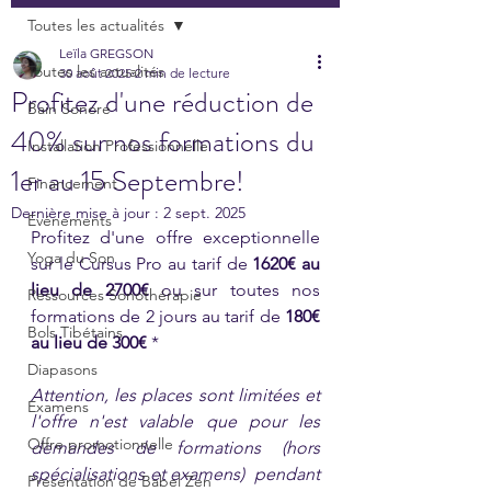
Toutes les actualités
Leïla GREGSON
Toutes les actualités
30 août 2025
2 min de lecture
Profitez d'une réduction de
Bain Sonore
40% sur nos formations du
Installation Professionnelle
1er au 15 Septembre!
Financement
Dernière mise à jour :
2 sept. 2025
Evénements
Profitez d'une offre exceptionnelle 
Yoga du Son
sur le Cursus Pro au tarif de 
1620€ au 
lieu de 2700€
 ou sur toutes nos 
Ressources Sonothérapie
formations de 2 jours au tarif de 
180€ 
Bols Tibétains
au lieu de 300€
 * 
Diapasons
Attention, les places sont limitées et 
Examens
l'offre n'est valable que pour les 
Offre promotionnelle
demandes de formations (hors 
spécialisations et examens)  pendant 
Présentation de Babel Zen