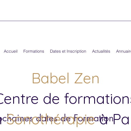
Accueil
Formations
Dates et Inscription
Actualités
Annuair
Babel Zen
Centre de formation
n
Sonothérapie
à Par
ochaines dates de Formation