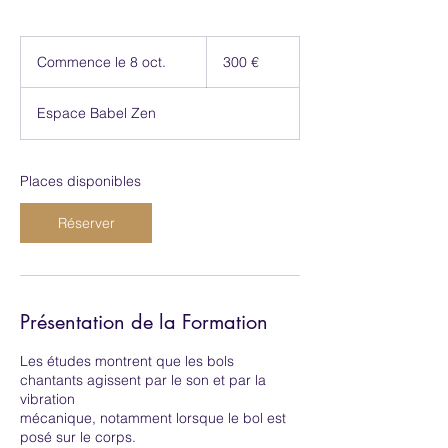
300
euros
Commence le 8 oct.
C
300 €
o
m
Espace Babel Zen
m
e
n
c
Places disponibles
e
l
Réserver
e
8
o
c
t
Présentation de la Formation
.
Les études montrent que les bols
chantants agissent par le son et par la
vibration
mécanique, notamment lorsque le bol est
posé sur le corps.