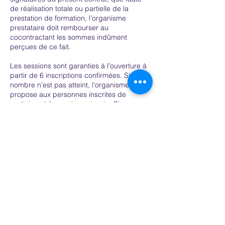
de réalisation totale ou partielle de la
prestation de formation, l’organisme
prestataire doit rembourser au
cocontractant les sommes indûment
perçues de ce fait.
Les sessions sont garanties à l’ouverture à
partir de 6 inscriptions confirmées. Si ce
nombre n’est pas atteint, l'organisme
propose aux personnes inscrites de
participer à la session suivante. Si aucune
date n'est possible, l'organisme
remboursera les sommes versées
intégralement et sans conditions.
Article 7 – Interruption de la formation
Si le stagiaire est empêché de suivre la
formation par suite de force majeure
dûment reconnue, le contrat de formation
professionnelle continue est résilié. Dans
ce cas, seules les prestations effectivement
dispensées sont dues au prorata temporis
de leur valeur prévue au présent contrat.