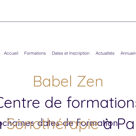
Accueil
Formations
Dates et Inscription
Actualités
Annuair
Babel Zen
Centre de formation
n
Sonothérapie
à Par
ochaines dates de Formation