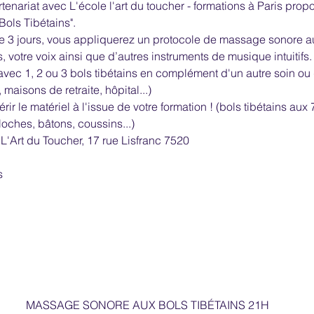
enariat avec L'école l'art du toucher - formations à Paris propo
ols Tibétains".
 de 3 jours, vous appliquerez un protocole de massage sonore au
s, votre voix ainsi que d’autres instruments de musique intuitifs
avec 1, 2 ou 3 bols tibétains en complément d'un autre soin ou 
maisons de retraite, hôpital...)
ir le matériel à l'issue de votre formation ! (bols tibétains aux 
loches, bâtons, coussins...)
 L'Art du Toucher, 17 rue Lisfranc 7520
s
MASSAGE SONORE AUX BOLS TIBÉTAINS 21H