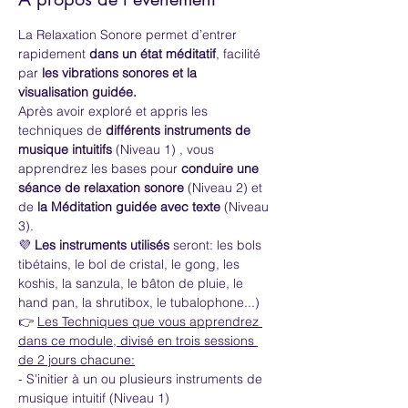
La Relaxation Sonore permet d’entrer 
rapidement 
dans un état méditatif
, facilité 
par 
les vibrations sonores et la 
visualisation guidée.
Après avoir exploré et appris les 
techniques de 
différents instruments de 
musique intuitifs
 (Niveau 1) , vous 
apprendrez les bases pour 
conduire une 
séance de relaxation sonore 
(Niveau 2) et 
de
 la Méditation guidée avec texte
 (Niveau 
3).
💜 
Les instruments utilisés
 seront: les bols 
tibétains, le bol de cristal, le gong, les 
koshis, la sanzula, le bâton de pluie, le 
hand pan, la shrutibox, le tubalophone...)
👉 
Les Techniques que vous apprendrez 
dans ce module, divisé en trois sessions 
de 2 jours chacune:
- S'initier à un ou plusieurs instruments de 
musique intuitif (Niveau 1)