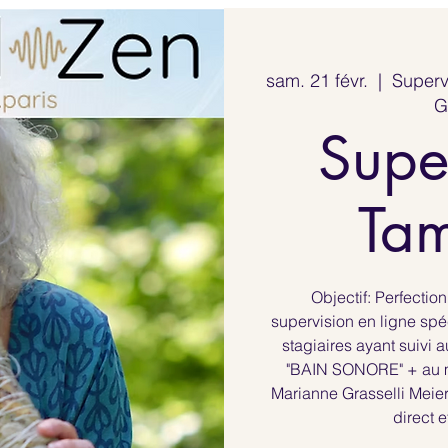
sam. 21 févr.
  |  
Superv
G
Supe
Ta
Objectif: Perfectio
supervision en ligne sp
stagiaires ayant suivi
"BAIN SONORE" + au m
Marianne Grasselli Meier.
direct e