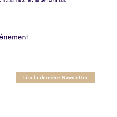
 via Zoom
 le 21 février de 10h à 12h.
vénement
Lire la dernière Newsletter