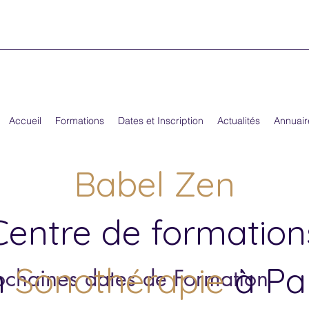
Accueil
Formations
Dates et Inscription
Actualités
Annuair
Babel Zen
Centre de formation
n
Sonothérapie
à Par
ochaines dates de Formation