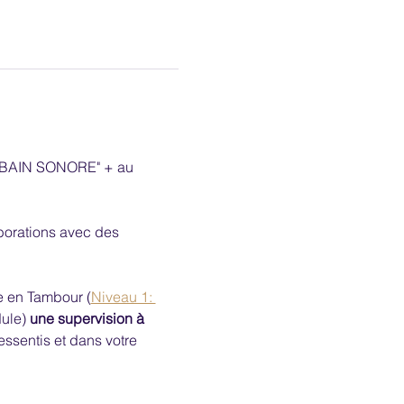
e "BAIN SONORE" + au 
orations avec des 
e en Tambour (
Niveau 1: 
ule) 
une supervision à 
ssentis et dans votre 