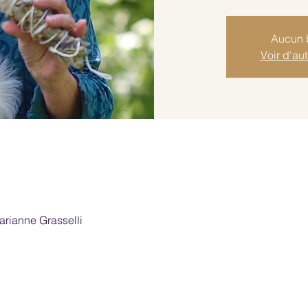
Aucun b
Voir d'au
rianne Grasselli