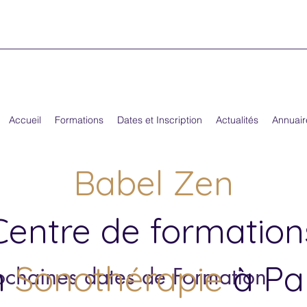
Accueil
Formations
Dates et Inscription
Actualités
Annuair
Babel Zen
Centre de formation
n
Sonothérapie
à Par
ochaines dates de Formation