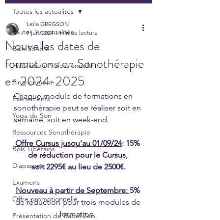
Toutes les actualités
Leïla GREGSON
Toutes les actualités
7 juil. 2024
1 min de lecture
Nouvelles dates de
Bain Sonore
formations en Sonothérapie
Installation Professionnelle
en 2024-2025
Financement
Chaque module de formations en 
Evénements
sonothérapie peut se réaliser soit en 
Yoga du Son
semaine, soit en week-end.
Ressources Sonothérapie
Offre Cursus jusqu’au 01/09/24
: 15% 
Bols Tibétains
de réduction pour le Cursus, 
Diapasons
soit 2295€ au lieu de 2500€.
Examens
Nouveau à partir de Septembre: 
5% 
Offre promotionnelle
de réduction pour trois modules de 
formation, 
Présentation de Babel Zen