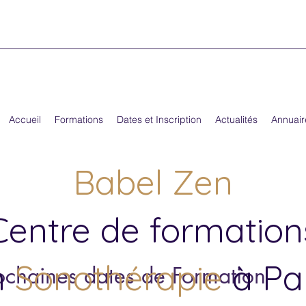
Accueil
Formations
Dates et Inscription
Actualités
Annuair
Babel Zen
Centre de formation
n
Sonothérapie
à Par
ochaines dates de Formation