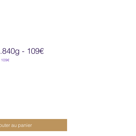
.840g - 109€
- 109€
outer au panier