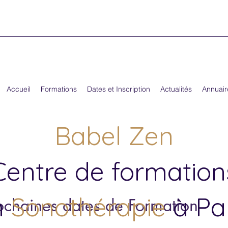
Accueil
Formations
Dates et Inscription
Actualités
Annuair
Babel Zen
Centre de formation
n
Sonothérapie
à Par
ochaines dates de Formation