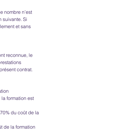
 ce nombre n’est
 suivante. Si
lement et sans
ent reconnue, le
prestations
résent contrat.
mation
 la formation est
:70% du coût de la
̂t de la formation