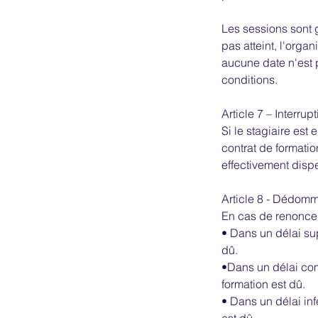
Les sessions sont g
pas atteint, l'orga
aucune date n'est 
conditions.
Article 7 – Interrup
Si le stagiaire est
contrat de formatio
effectivement dispe
Article 8 - Dédomm
En cas de renoncem
• Dans un délai sup
dû.
•Dans un délai com
formation est dû.
• Dans un délai in
est dû.