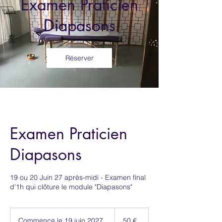
Examen Praticien
Diapasons
Réserver
Examen Praticien
Diapasons
19 ou 20 Juin 27 après-midi - Examen final
d'1h qui clôture le module "Diapasons"
50
euros
Commence le 19 juin 2027
C
50 €