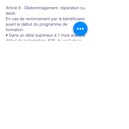
Article 8 - Dédommagement, réparation ou
dédit
En cas de renoncement par le bénéficiaire
avant le début du programme de
formation
• Dans un délai supérieur à 1 mois avant le
début de la formation: 50% du coût de la
formation est dû.
•Dans un délai compris entre 1 mois et 2
semaines avant le début de la
formation:70% du coût de la formation est
dû.
• Dans un délai inférieur a ̀2 semaines
avant le début de la formation:100% du
coût de la formation est dû.
Le coût ne pourra faire l’objet d’une
demande de remboursement ou de prise
en charge par l'OPCO.
Contactez-nous