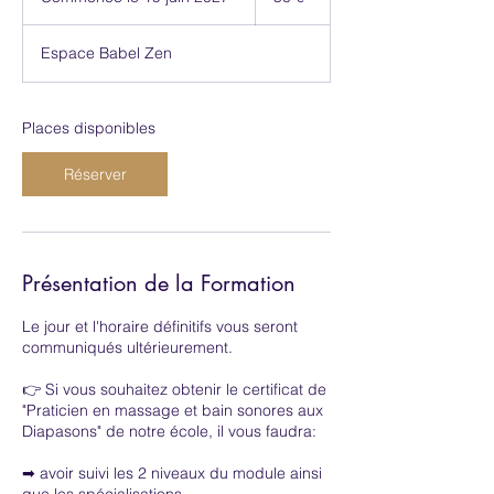
o
m
Espace Babel Zen
m
e
n
c
Places disponibles
e
l
Réserver
e
1
9
j
u
Présentation de la Formation
i
n
Le jour et l'horaire définitifs vous seront
2
communiqués ultérieurement.
0
2
👉 Si vous souhaitez obtenir le certificat de
7
"Praticien en massage et bain sonores aux
Diapasons" de notre école, il vous faudra:
➡ avoir suivi les 2 niveaux du module ainsi
que les spécialisations.