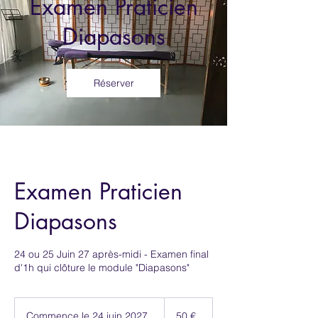
Examen Praticien
Diapasons
Réserver
Examen Praticien
Diapasons
24 ou 25 Juin 27 après-midi - Examen final
d'1h qui clôture le module "Diapasons"
50
euros
Commence le 24 juin 2027
C
50 €