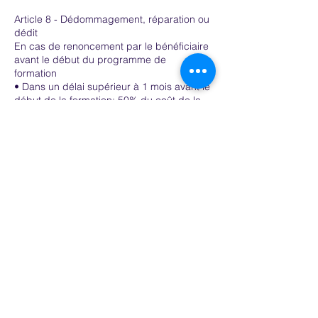
Article 8 - Dédommagement, réparation ou
dédit
En cas de renoncement par le bénéficiaire
avant le début du programme de
formation
• Dans un délai supérieur à 1 mois avant le
début de la formation: 50% du coût de la
formation est dû.
•Dans un délai compris entre 1 mois et 2
semaines avant le début de la
formation:70% du coût de la formation est
dû.
• Dans un délai inférieur a ̀2 semaines
avant le début de la formation:100% du
coût de la formation est dû.
Le coût ne pourra faire l’objet d’une
demande de remboursement ou de prise
en charge par l'OPCO.
Contactez-nous