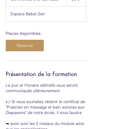
o
m
Espace Babel Zen
m
e
n
c
Places disponibles
e
l
Réserver
e
2
4
j
u
Présentation de la Formation
i
n
Le jour et l'horaire définitifs vous seront
2
communiqués ultérieurement.
0
2
👉 Si vous souhaitez obtenir le certificat de
7
"Praticien en massage et bain sonores aux
Diapasons" de notre école, il vous faudra:
➡ avoir suivi les 2 niveaux du module ainsi
que les spécialisations.